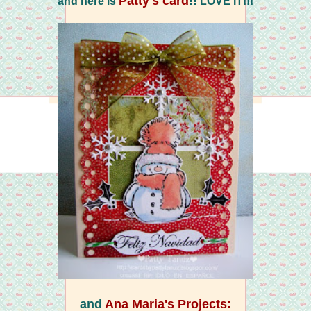
Patty's card
!!
and here is
LOVE IT!!!
and
Ana Maria's Projects: