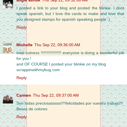
angie ashuk
Thu Sep 22, 09:32:00 AM
I posted a link to your blog and posted the blinkie. I dont
speak spanish, but I love the cards to make and love that
you designed stamps for spanish speaking people :)
Reply
Michelle
Thu Sep 22, 09:36:00 AM
total cutness !!!!!!!!!!!!!!!!!! everyone is doing a wonderful job
for you !
and OF COURSE I posted your blinkie on my blog
scrappinwithmybug.com
Reply
Carmen
Thu Sep 22, 09:37:00 AM
Son todas preciosasssss!!!!felicidades por vuestro trabajo!!!
Besos de colores
Reply