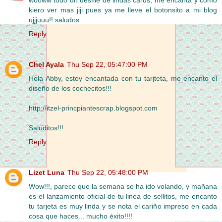
wooww todo un desfile de lindas cards, me encanta y como
kiero ver mas jiji pues ya me lleve el botonsito a mi blog
ujjjuuu!! saludos
Reply
Chel Ayala
Thu Sep 22, 05:47:00 PM
Hola Abby, estoy encantada con tu tarjteta, me encanto el
diseño de los cochecitos!!!
http://itzel-princpiantescrap.blogspot.com
Saluditos!!!
Reply
Lizet Luna
Thu Sep 22, 05:48:00 PM
Wow!!!, parece que la semana se ha ido volando, y mañana
es el lanzamiento oficial de tu linea de sellitos, me encanto
tu tarjeta es muy linda y se nota el cariño impreso en cada
cosa que haces... mucho èxito!!!!