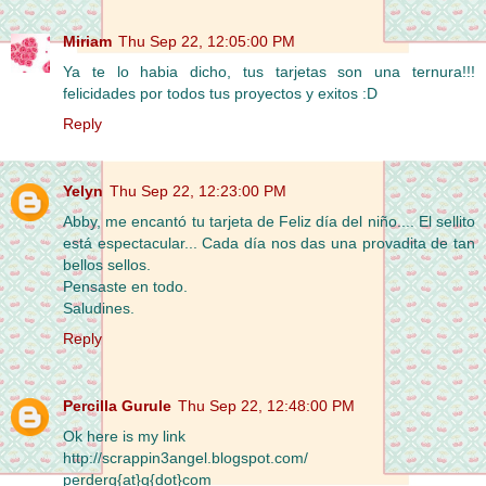
Miriam
Thu Sep 22, 12:05:00 PM
Ya te lo habia dicho, tus tarjetas son una ternura!!!
felicidades por todos tus proyectos y exitos :D
Reply
Yelyn
Thu Sep 22, 12:23:00 PM
Abby, me encantó tu tarjeta de Feliz día del niño.... El sellito
está espectacular... Cada día nos das una provadita de tan
bellos sellos.
Pensaste en todo.
Saludines.
Reply
Percilla Gurule
Thu Sep 22, 12:48:00 PM
Ok here is my link
http://scrappin3angel.blogspot.com/
perderg{at}q{dot}com