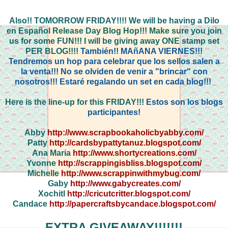
Also!! TOMORROW FRIDAY!!!! We will be having a Dilo
en Español Release Day Blog Hop!!! Make sure you join
us for some FUN!!! I will be giving away ONE stamp set
PER BLOG!!!!
También!! MAñANA VIERNES!!!
Tendremos un hop para celebrar que los sellos salen a
la venta!!! No se olviden de venir a "brincar" con
nosotros!!! Estaré regalando un set en cada blog!!!
Here is the line-up for this FRIDAY!!!
Estos son los blogs
participantes!
Abby
http://www.scrapbookaholicbyabby.com/
Patty
http://cardsbypattytanuz.blogspot.com/
Ana Maria
http://www.shortycreations.com/
Yvonne
http://scrappingisbliss.blogspot.com/
Michelle
http://www.scrappinwithmybug.com/
Gaby
http://www.gabycreates.com/
Xochitl
http://cricutcritter.blogspot.com/
Candace
http://papercraftsbycandace.blogspot.com/
EXTRA GIVEAWAY!!!!!!!