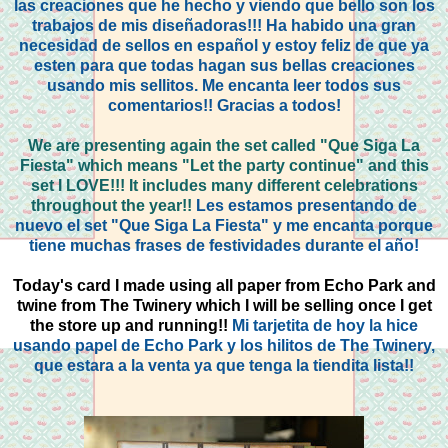
las creaciones que he hecho y viendo que bello son los
trabajos de mis diseñadoras!!! Ha habido una gran
necesidad de sellos en español y estoy feliz de que ya
esten para que todas hagan sus bellas creaciones
usando mis sellitos. Me encanta leer todos sus
comentarios!! Gracias a todos!
We are presenting again the set called "Que Siga La
Fiesta" which means "Let the party continue" and this
set I LOVE!!! It includes many different celebrations
throughout the year!!
Les estamos presentando de
nuevo el set "Que Siga La Fiesta" y me encanta porque
tiene muchas frases de festividades durante el año!
Today's card I made using all paper from Echo Park and
twine from The Twinery which I will be selling once I get
the store up and running!!
Mi tarjetita de hoy la hice
usando papel de Echo Park y los hilitos de The Twinery,
que estara a la venta ya que tenga la tiendita lista!!